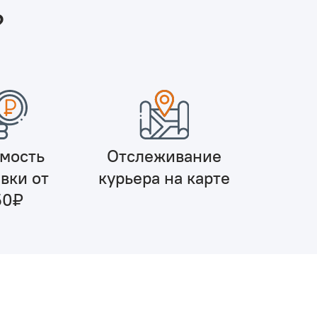
?
мость
Отслеживание
вки от
курьера на карте
50₽