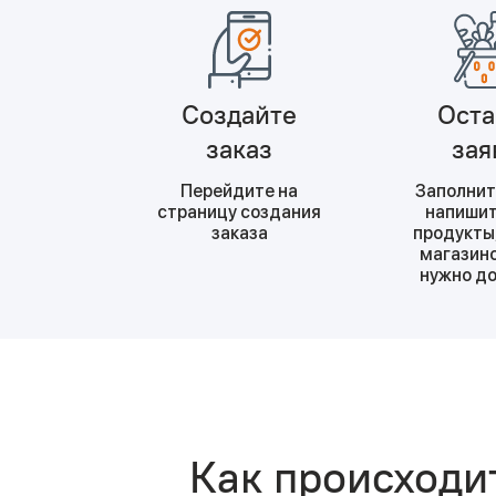
Создайте
Оста
заказ
зая
Перейдите на
Заполнит
страницу создания
напишит
заказа
продукты,
магазино
нужно д
Как происходи