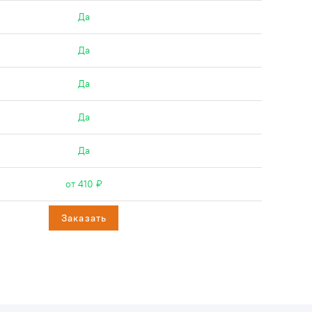
Да
Да
Да
Да
Да
от 410 ₽
Заказать