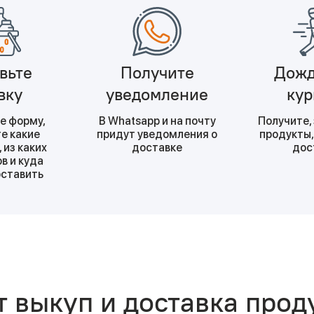
вьте
Получите
Дожд
вку
уведомление
кур
е форму,
В Whatsapp и на почту
Получите,
е какие
придут уведомления о
продукты,
 из каких
доставке
дос
в и куда
оставить
т выкуп и доставка прод