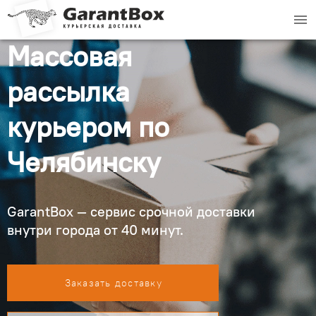
menu
Массовая
рассылка
курьером по
Челябинску
GarantBox — сервис срочной доставки
внутри города от 40 минут.
Заказать доставку